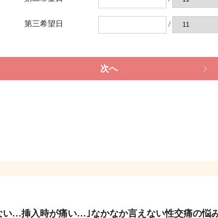
第三希望日
/
次へ
ない…挿入時が痛い…｣なかなか言えない性交痛の悩