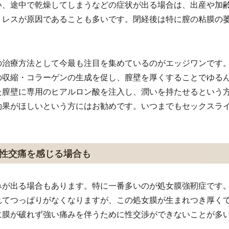
い、途中で乾燥してしまうなどの症状が出る場合は、出産や加
トレスが原因であることも多いです。閉経後は特に膣の粘膜の
の治療方法として今最も注目を集めているのがエッジワンです
の収縮・コラーゲンの生成を促し、膣壁を厚くすることでゆる
た膣壁に専用のヒアルロン酸を注入し、潤いを持たせるという
効果がほしいという方にはお勧めです。いつまでもセックスラ
性交痛を感じる場合も
みが出る場合もあります。特に一番多いのが処女膜強靭症です
れてつっぱりがなくなりますが、この処女膜が生まれつき厚く
に膜が破れず強い痛みを伴うために性交渉ができないことが多