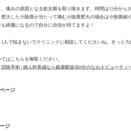
、痛みの原因となる処女膜を取り除きます。時間は15分から2
。肥大した小陰唇が当たって痛む小陰唇肥大の場合は小陰唇縮
目も綺麗になるので自分に自信が持てますよ！
、1人で悩まないでクリニックに相談してくださいね。きっと力
いてはこちらを御覧ください。
切除手術 | 婦人科形成なら銀座駅徒歩0分のなおえビューティ
ページ
ージ