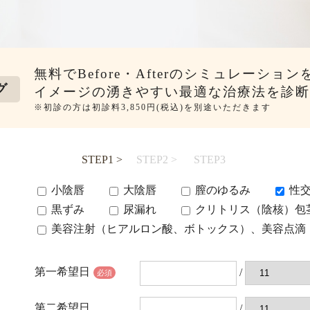
無料でBefore・Afterのシミュレーショ
グ
イメージの湧きやすい最適な治療法を診断
※初診の方は初診料3,850円(税込)を別途いただきます
STEP1 >
STEP2 >
STEP3
小陰唇
大陰唇
膣のゆるみ
性
黒ずみ
尿漏れ
クリトリス（陰核）包
美容注射（ヒアルロン酸、ボトックス）、美容点滴
第一希望日
/
必須
第二希望日
/