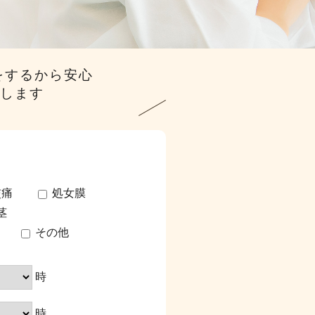
ンをするから安心
します
交痛
処女膜
茎
その他
時
時