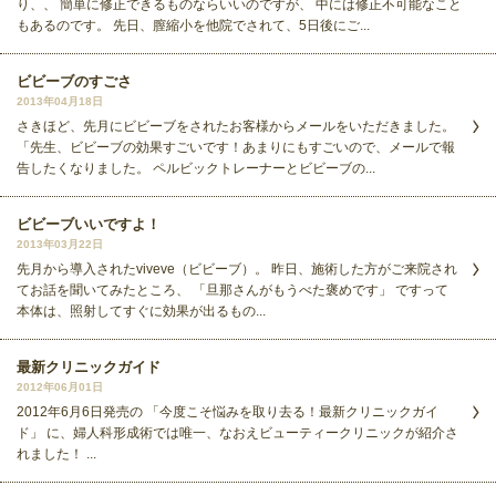
り、、 簡単に修正できるものならいいのですが、 中には修正不可能なこと
もあるのです。 先日、膣縮小を他院でされて、5日後にご...
ビビーブのすごさ
2013年04月18日
さきほど、先月にビビーブをされたお客様からメールをいただきました。
「先生、ビビーブの効果すごいです！あまりにもすごいので、メールで報
告したくなりました。 ペルビックトレーナーとビビーブの...
ビビーブいいですよ！
2013年03月22日
先月から導入されたviveve（ビビーブ）。 昨日、施術した方がご来院され
てお話を聞いてみたところ、 「旦那さんがもうべた褒めです」 ですって
本体は、照射してすぐに効果が出るもの...
最新クリニックガイド
2012年06月01日
2012年6月6日発売の 「今度こそ悩みを取り去る！最新クリニックガイ
ド」 に、婦人科形成術では唯一、なおえビューティークリニックが紹介さ
れました！ ...