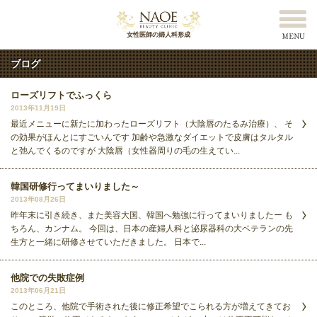
女性医師の婦人科形成
ブログ
ローズリフトでふっくら
2013年11月19日
最近メニューに新たに加わったローズリフト（大陰唇のたるみ治療）、 そ
の効果がほんとにすごいんです 加齢や急激なダイエットで皮膚はタルタル
と弛んでくるのですが 大陰唇（女性器周りの毛の生えてい...
韓国研修行ってまいりました～
2013年08月26日
昨年末に引き続き、また美容大国、韓国へ勉強に行ってまいりましたー も
ちろん、カンナム。 今回は、日本の産婦人科と泌尿器科の大ベテランの先
生方と一緒に研修させていただきました。 日本で...
他院での失敗症例
2013年06月21日
このところ、他院で手術された後に修正希望でこられる方が増えてきてお