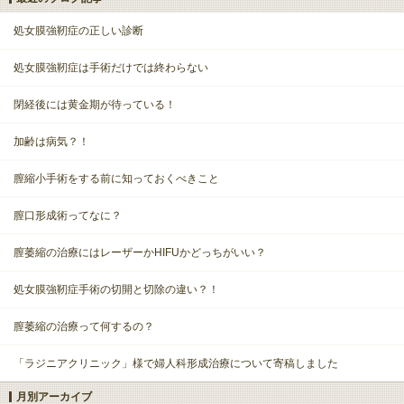
処女膜強靭症の正しい診断
処女膜強靭症は手術だけでは終わらない
閉経後には黄金期が待っている！
加齢は病気？！
膣縮小手術をする前に知っておくべきこと
膣口形成術ってなに？
膣萎縮の治療にはレーザーかHIFUかどっちがいい？
処女膜強靭症手術の切開と切除の違い？！
膣萎縮の治療って何するの？
「ラジニアクリニック」様で婦人科形成治療について寄稿しました
月別アーカイブ