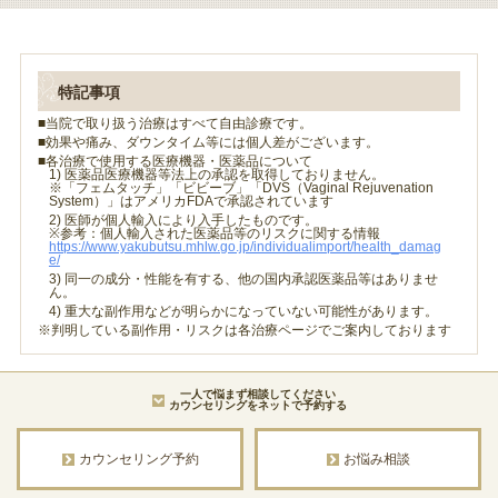
特記事項
■当院で取り扱う治療はすべて自由診療です。
■効果や痛み、ダウンタイム等には個人差がございます。
■各治療で使用する医療機器・医薬品について
1) 医薬品医療機器等法上の承認を取得しておりません。
※「フェムタッチ」「ビビーブ」「DVS（Vaginal Rejuvenation
System）」はアメリカFDAで承認されています
2) 医師が個人輸入により入手したものです。
※参考：個人輸入された医薬品等のリスクに関する情報
https://www.yakubutsu.mhlw.go.jp/individualimport/health_damag
e/
3) 同一の成分・性能を有する、他の国内承認医薬品等はありませ
ん。
4) 重大な副作用などが明らかになっていない可能性があります。
※判明している副作用・リスクは各治療ページでご案内しております
一人で悩まず相談してください
カウンセリングをネットで予約する
カウンセリング予約
お悩み相談