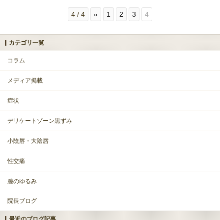
4 / 4
«
1
2
3
4
カテゴリ一覧
コラム
メディア掲載
症状
デリケートゾーン黒ずみ
小陰唇・大陰唇
性交痛
膣のゆるみ
院長ブログ
最近のブログ記事