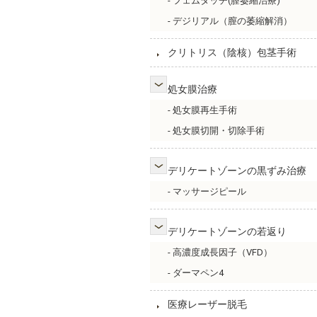
- フェムタッチ(膣萎縮治療)
- デジリアル（膣の萎縮解消）
クリトリス（陰核）包茎手術
処女膜治療
- 処女膜再生手術
- 処女膜切開・切除手術
デリケートゾーンの黒ずみ治療
- マッサージピール
デリケートゾーンの若返り
- 高濃度成長因子（VFD）
- ダーマペン4
医療レーザー脱毛