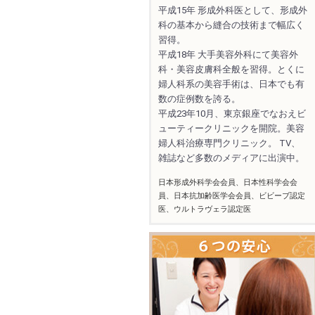
平成15年 形成外科医として、形成外
科の基本から縫合の技術まで幅広く
習得。
平成18年 大手美容外科にて美容外
科・美容皮膚科全般を習得。とくに
婦人科系の美容手術は、日本でも有
数の症例数を誇る。
平成23年10月、東京銀座でなおえビ
ューティークリニックを開院。美容
婦人科治療専門クリニック。 TV、
雑誌など多数のメディアに出演中。
日本形成外科学会会員、日本性科学会会
員、日本抗加齢医学会会員、ビビーブ認定
医、ウルトラヴェラ認定医