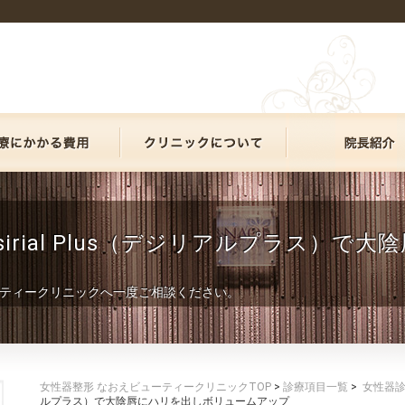
esirial Plus（デジリアルプラス）
ティークリニックへ一度ご相談ください。
女性器整形 なおえビューティークリニックTOP
>
診療項目一覧
>
女性器
ルプラス）で大陰唇にハリを出しボリュームアップ