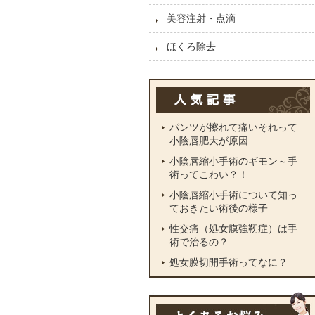
美容注射・点滴
ほくろ除去
パンツが擦れて痛いそれって
小陰唇肥大が原因
小陰唇縮小手術のギモン～手
術ってこわい？！
小陰唇縮小手術について知っ
ておきたい術後の様子
性交痛（処女膜強靭症）は手
術で治るの？
処女膜切開手術ってなに？