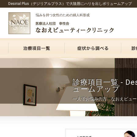
Desirial Plus（デジリアルプラス）で大陰唇にハリを出しボリュームアップ
悩みを持つ女性のための婦人科形成
診療項目一覧 - D
ュームアップ
一人でお悩みの方 なおえビュー