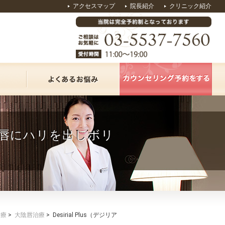
アクセスマップ
院長紹介
クリニック紹介
で大陰唇にハリを出しボリ
診療
>
大陰唇治療
>
Desirial Plus（デジリア