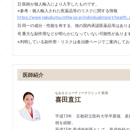
2) 医師が個人輸入により入手したものです。
※参考：個人輸入された医薬品等のリスクに関する情報
https://www.yakubutsu.mhlw.go.jp/individualimport/healt
3) 同一の成分・性能を有する、他の国内承認医薬品等はあり
4) 重大な副作用などが明らかになっていない可能性がありま
※判明している副作用・リスクは各治療ページでご案内してお
医師紹介
なおえビューティークリニック 院長
喜田直江
平成13年 京都府立医科大学卒業後、
例を経験。
平成15年 形成外科医として、形成外科