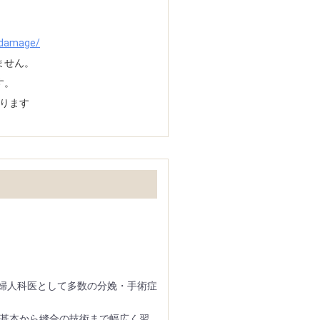
h_damage/
ません。
す。
ります
産婦人科医として多数の分娩・手術症
の基本から縫合の技術まで幅広く習