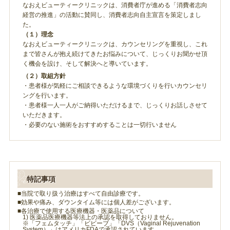
なおえビューティークリニックは、消費者庁が進める「消費者志向
経営の推進」の活動に賛同し、消費者志向自主宣言を策定しまし
た。
（１）理念
なおえビューティークリニックは、カウンセリングを重視し、これ
まで皆さんが抱え続けてきたお悩みについて、じっくりお聞かせ頂
く機会を設け、そして解決へと導いています。
（２）取組方針
・患者様が気軽にご相談できるような環境づくりを行いカウンセリ
ングを行います。
・患者様一人一人がご納得いただけるまで、じっくりお話しさせて
いただきます。
・必要のない施術をおすすめすることは一切行いません
特記事項
■当院で取り扱う治療はすべて自由診療です。
■効果や痛み、ダウンタイム等には個人差がございます。
■各治療で使用する医療機器・医薬品について
1) 医薬品医療機器等法上の承認を取得しておりません。
※「フェムタッチ」「ビビーブ」「DVS（Vaginal Rejuvenation
System）」はアメリカFDAで承認されています