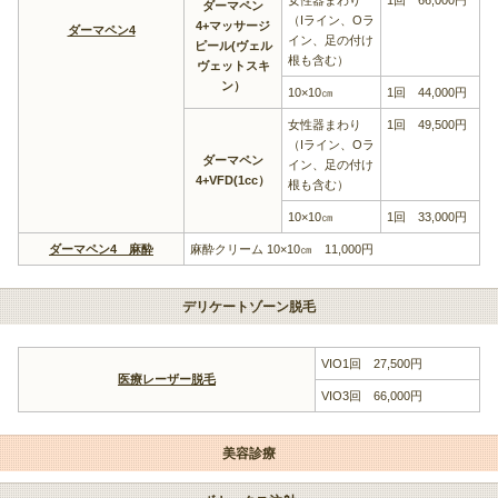
女性器まわり
1回 66,000円
ダーマペン
（Iライン、Oラ
4+マッサージ
ダーマペン4
イン、足の付け
ピール(ヴェル
根も含む）
ヴェットスキ
ン）
10×10㎝
1回 44,000円
女性器まわり
1回 49,500円
（Iライン、Oラ
ダーマペン
イン、足の付け
4+VFD(1cc）
根も含む）
10×10㎝
1回 33,000円
ダーマペン4 麻酔
麻酔クリーム 10×10㎝ 11,000円
デリケートゾーン脱毛
VIO1回 27,500円
医療レーザー脱毛
VIO3回 66,000円
美容診療