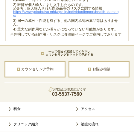
2) 医師が個人輸入により入手したものです。
※参考：個人輸入された医薬品等のリスクに関する情報
https://www.yakubutsu.mhlw.go.jp/individualimport/health_damag
e/
3) 同一の成分・性能を有する、他の国内承認医薬品等はありませ
ん。
4) 重大な副作用などが明らかになっていない可能性があります。
※判明している副作用・リスクは各治療ページでご案内しております
一人で悩まず相談してください
カウンセリングをネットで予約する
カウンセリング予約
お悩み相談
お電話はお気軽にどうぞ
03-5537-7560
料金
アクセス
クリニック紹介
治療の流れ