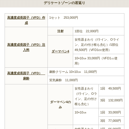
デリケートゾーンの若返り
高濃度成長因子（VFD）作
1セット 253,000円
成
注射
1部位 22,000円
女性器まわり（Iライン、Oライ
高濃度成長因子（VFD）注
ン、足の付け根も含む）/1部位
入料
49,500円（VFD1cc使用）
ダーマペン4
10×10㎝ 33,000円（VFD1㏄使
用）
麻酔クリーム 10×10㎝ 11,000円
高濃度成長因子（VFD）
麻酔
笑気麻酔 11,000円
女性器まわり
1回 49,500円
（Iライン、Oラ
イン、足の付け
3回 132,000円
ダーマペン4の
根も含む）
み
10×10㎝
1回 33,000円
3回 77,000円