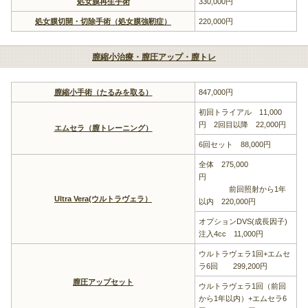
処女膜再生手術
330,000円
処女膜切開・切除手術（処女膜強靭症）
220,000円
膣縮小治療・膣圧アップ・膣トレ
膣縮小手術（たるみを取る）
847,000円
初回トライアル 11,000
円 2回目以降 22,000円
エムセラ（膣トレーニング）
6回セット 88,000円
全体 275,000
円
前回照射から1年
Ultra Vera(ウルトラヴェラ）
以内 220,000円
オプションDVS(成長因子)
注入4cc 11,000円
ウルトラヴェラ1回+エムセ
ラ6回 299,200円
膣圧アップセット
ウルトラヴェラ1回（前回
から1年以内）+エムセラ6