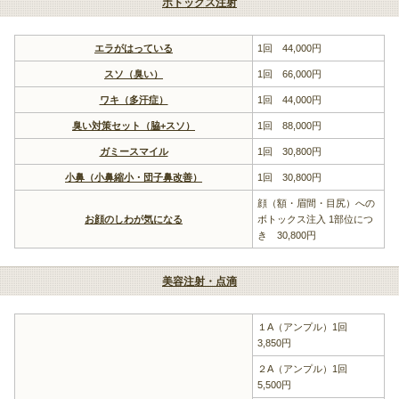
ボトックス注射
エラがはっている
1回 44,000円
スソ（臭い）
1回 66,000円
ワキ（多汗症）
1回 44,000円
臭い対策セット（脇+スソ）
1回 88,000円
ガミースマイル
1回 30,800円
小鼻（小鼻縮小・団子鼻改善）
1回 30,800円
顔（額・眉間・目尻）への
お顔のしわが気になる
ボトックス注入 1部位につ
き 30,800円
美容注射・点滴
１A（アンプル）1回
3,850円
２A（アンプル）1回
5,500円