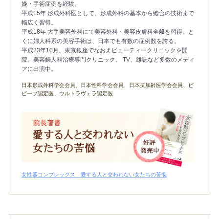
娩・手術症例を経験。
平成15年 形成外科医として、形成外科の基本から縫合の技術まで
幅広く習得。
平成18年 大手美容外科にて美容外科・美容皮膚科全般を習得。と
くに婦人科系の美容手術は、日本でも有数の症例数を誇る。
平成23年10月、東京銀座でなおえビューティークリニックを開
院。美容婦人科治療専門クリニック。 TV、雑誌など多数のメディ
アに出演中。
日本形成外科学会会員、日本性科学会会員、日本抗加齢医学会会員、ビ
ビーブ認定医、ウルトラヴェラ認定医
女性器コンプレックス 愛する人と交われない女たちの苦悩