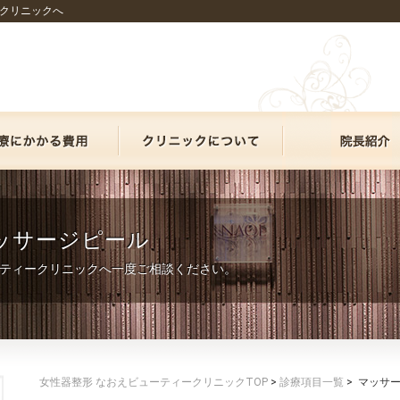
クリニックへ
マッサージピール
ティークリニックへ一度ご相談ください。
女性器整形 なおえビューティークリニックTOP
>
診療項目一覧
>
マッサ