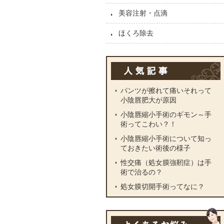
美容注射・点滴
ほくろ除去
パンツが擦れて痛いそれって
小陰唇肥大が原因
小陰唇縮小手術のギモン～手
術ってこわい？！
小陰唇縮小手術について知っ
ておきたい術後の様子
性交痛（処女膜強靭症）は手
術で治るの？
処女膜切開手術ってなに？