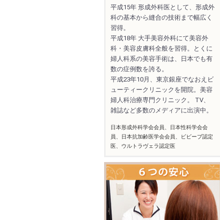
平成15年 形成外科医として、形成外
科の基本から縫合の技術まで幅広く
習得。
平成18年 大手美容外科にて美容外
科・美容皮膚科全般を習得。とくに
婦人科系の美容手術は、日本でも有
数の症例数を誇る。
平成23年10月、東京銀座でなおえビ
ューティークリニックを開院。美容
婦人科治療専門クリニック。 TV、
雑誌など多数のメディアに出演中。
日本形成外科学会会員、日本性科学会会
員、日本抗加齢医学会会員、ビビーブ認定
医、ウルトラヴェラ認定医