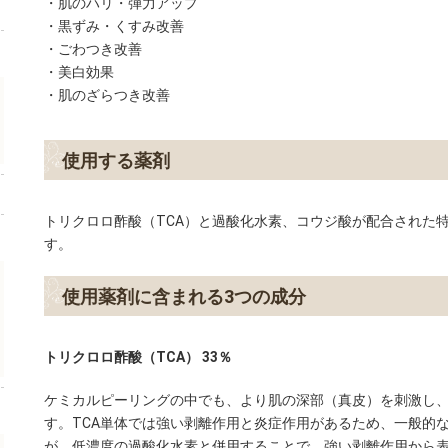
・肌のハリ・弾力アップ
・黒ずみ・くすみ改善
・ごわつき改善
・美白効果
・肌のざらつき改善
使用する薬剤
トリクロロ酢酸（TCA）と過酸化水素、コウジ酸が配合された特殊
す。
使用薬剤に含まれる3つの成分
トリクロロ酢酸（TCA） 33％
ケミカルピーリングの中でも、より肌の深部（真皮）を刺激し
す。TCA単体では強い剥離作用と炎症作用があるため、一般的
が、低濃度の過酸化水素と併用することで、強い剥離作用から