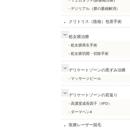
- フェムタッチ(膣萎縮治療)
- デジリアル（膣の萎縮解消）
クリトリス（陰核）包茎手術
処女膜治療
- 処女膜再生手術
- 処女膜切開・切除手術
デリケートゾーンの黒ずみ治療
- マッサージピール
デリケートゾーンの若返り
- 高濃度成長因子（VFD）
- ダーマペン4
医療レーザー脱毛