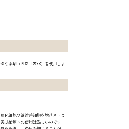
な薬剤（PRX-T®33）を使用しま
、角化細胞や線維芽細胞を増殖させま
な美肌治療への使用は難しいのです
表皮を保護し、炎症を抑えることが可